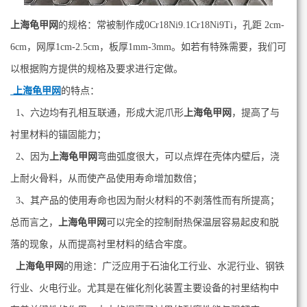
上海龟甲网
的规格：常被制作成0Cr18Ni9.1Cr18Ni9Ti，孔距 2cm-
6cm，网厚1cm-2.5cm，板厚1mm-3mm。如若有特殊需要，我们可
以根据购方提供的规格及要求进行定做。
上海龟甲网
的特点：
1、六边均有孔相互联通，形成大泥爪形
上海龟甲网
，提高了与
衬里材料的锚固能力；
2、因为
上海龟甲网
弯曲弧度很大，可以点焊在壳体内壁后，浇
上耐火骨料，从而使产品使用寿命增加数倍；
3、其产品的使用寿命也因为耐火材料的不剥落性而有所提高；
总而言之，
上海龟甲网
可以完全的控制耐热保温层容易起皮和脱
落的现象，从而提高衬里材料的结合牢度。
上海龟甲网
的用途：广泛应用于石油化工行业、水泥行业、钢铁
行业、火电行业。尤其是在催化剂化装置主要设备的衬里结构中