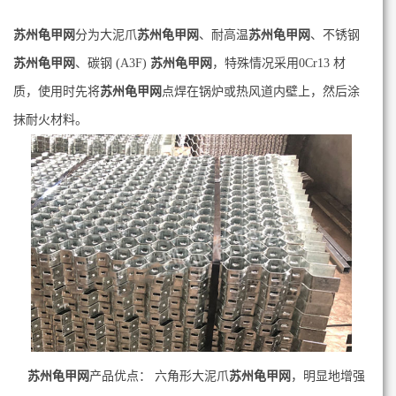
苏州龟甲网
分为大泥爪
苏州龟甲网
、耐高温
苏州龟甲网
、不锈钢
苏州龟甲网
、碳钢 (A3F)
苏州龟甲网
，特殊情况采用0Cr13 材
质，使用时先将
苏州龟甲网
点焊在锅炉或热风道内壁上，然后涂
抹耐火材料。
苏州龟甲网
产品优点： 六角形大泥爪
苏州龟甲网
，明显地增强